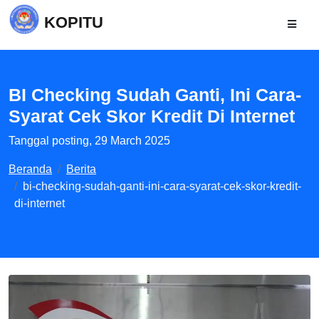
KOPITU
BI Checking Sudah Ganti, Ini Cara-
Syarat Cek Skor Kredit Di Internet
Tanggal posting, 29 March 2025
Beranda
Berita
bi-checking-sudah-ganti-ini-cara-syarat-cek-skor-kredit-
di-internet