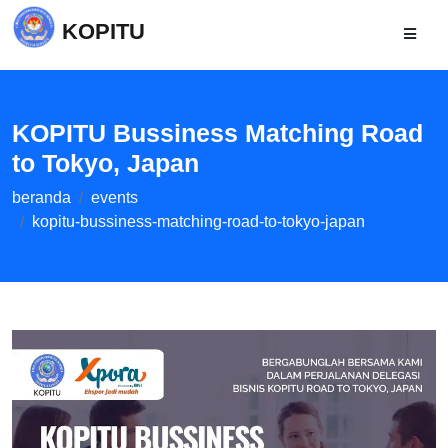
KOPITU
KOPITU Bussiness Matching Road
to Tokyo, Japan
beranda
events
kopitu-bussiness-matching-road-to-tokyo-japan