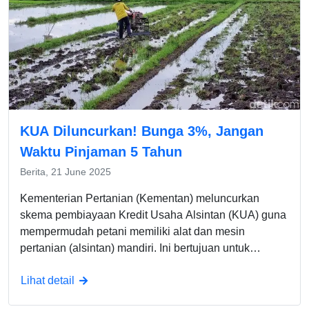
KUA Diluncurkan! Bunga 3%, Jangan
Waktu Pinjaman 5 Tahun
Berita, 21 June 2025
Kementerian Pertanian (Kementan) meluncurkan
skema pembiayaan Kredit Usaha Alsintan (KUA) guna
mempermudah petani memiliki alat dan mesin
pertanian (alsintan) mandiri. Ini bertujuan untuk
memperkuat mekanisasi pertanian dan meningkatkan
Lihat detail
produktivitas usaha tani.