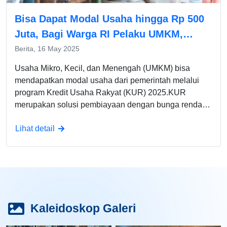
Bisa Dapat Modal Usaha hingga Rp 500
Juta, Bagi Warga RI Pelaku UMKM,
Program KUR Tahun 2025, Simak Cara
Berita, 16 May 2025
Pengajuannya!
Usaha Mikro, Kecil, dan Menengah (UMKM) bisa
mendapatkan modal usaha dari pemerintah melalui
program Kredit Usaha Rakyat (KUR) 2025.KUR
merupakan solusi pembiayaan dengan bunga rendah
dan proses pengajuan yang mudah bahkan tanpa
Lihat detail
agunan untuk plafon tertentu.Tak tanggung-tanggung,
pelaku UMKM bisa memperoleh modal usaha hingga
Rp500 juta melalui program KUR.
Kaleidoskop Galeri