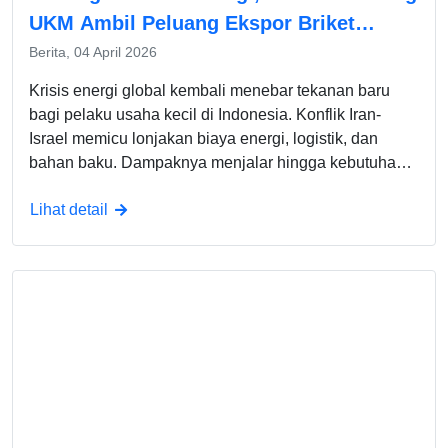
UKM Ambil Peluang Ekspor Briket
Batubara
Berita, 04 April 2026
Krisis energi global kembali menebar tekanan baru
bagi pelaku usaha kecil di Indonesia. Konflik Iran-
Israel memicu lonjakan biaya energi, logistik, dan
bahan baku. Dampaknya menjalar hingga kebutuhan
dasar produksi UKM. Meski harga BBM dalam negeri
Lihat detail
belum dinaikkan, situasi belum sepenuhnya aman.
Harga gandum, kemasan plastik, dan kertas ikut
terdorong naik. Tekanan ini muncul dari rantai pasok
global yang terganggu. Dalam lanskap itulah KOPITU
melihat UKM membutuhkan arah baru. Bukan sekadar
bertahan, tetapi menemukan pasar yang belum
menjadi sasaran produk impor